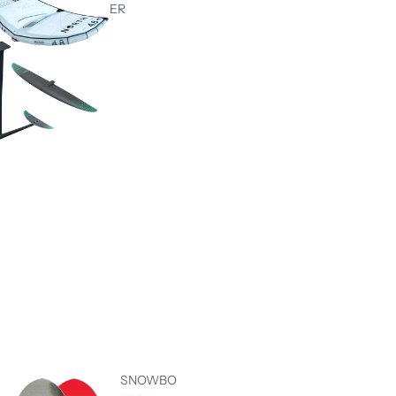
ER
SNOWBO