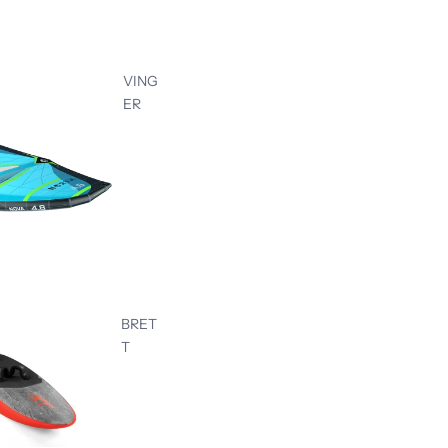
VING
ER
BRET
T