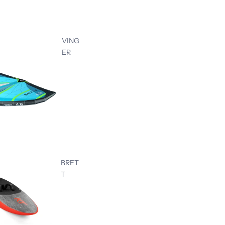
VING
ER
BRET
T