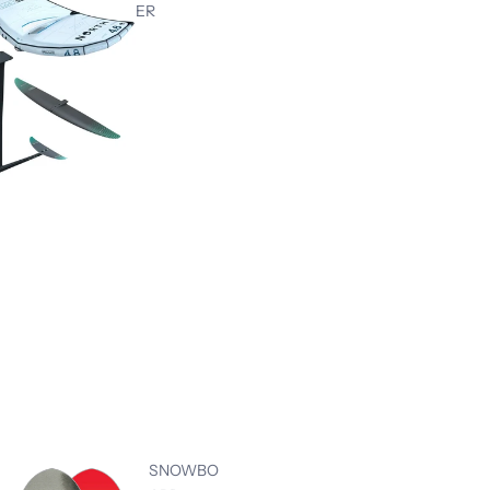
ER
SNOWBO