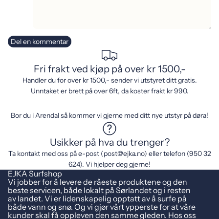
Del en kommentar
Fri frakt ved kjøp på over kr 1500,-
Handler du for over kr 1500,- sender vi utstyret ditt gratis.
Unntaket er brett på over 6ft, da koster frakt kr 990.
Bor du i Arendal så kommer vi gjerne med ditt nye utstyr på døra!
Usikker på hva du trenger?
Ta kontakt med oss på e-post (post@ejka.no) eller telefon (950 32
624). Vi hjelper deg gjerne!
EJKA Surfshop
Vi jobber for å levere de råeste produktene og den
beste servicen, både lokalt på Sørlandet og i resten
av landet. Vi er lidenskapelig opptatt av å surfe på
både vann og snø. Og vi gjør vårt ypperste for at våre
kunder skal få oppleven den samme gleden. Hos oss