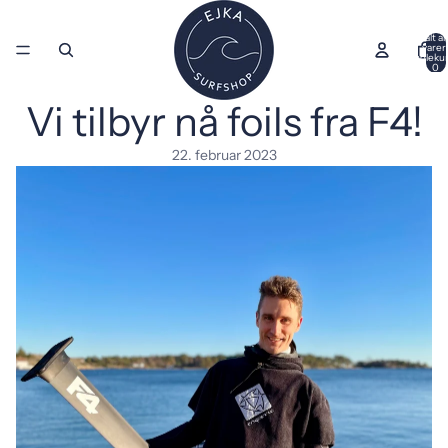
Totalt an
varer 
handleku
0
Vi tilbyr nå foils fra F4!
22. februar 2023